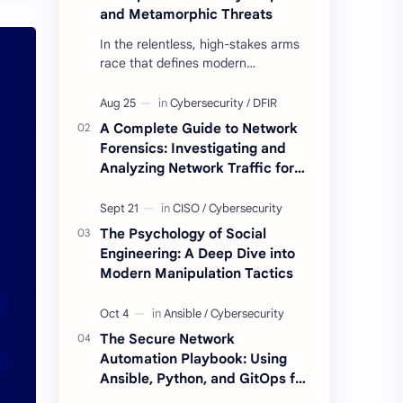
and Metamorphic Threats
In the relentless, high-stakes arms
race that defines modern
cybersecurity, no principle is more
fundamenta…
A Complete Guide to Network
Forensics: Investigating and
Analyzing Network Traffic for
Intrusions
The Psychology of Social
Engineering: A Deep Dive into
Modern Manipulation Tactics
The Secure Network
Automation Playbook: Using
Ansible, Python, and GitOps for
Security