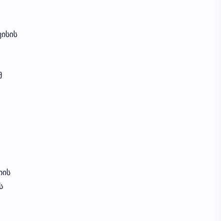
SecurityStrategy
Electronics
ისის
NetworkSecurity
RiskManagement
CyberRisk
DataBreach
მ
Forensics
InitialAccess
IoT
Malware
NetDevOps
ThreatHunting
AI
Ansible
იის
CybersecurityAwareness
DFIR
ს
ESP32
ESP8266