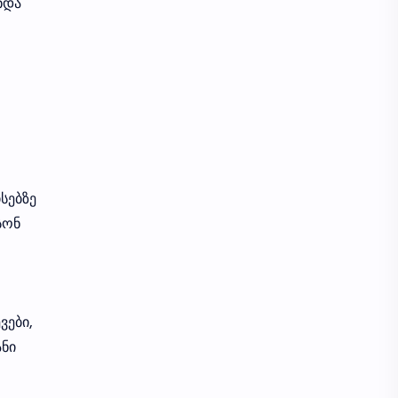
ნდა
სებზე
სონ
ვები,
ანი