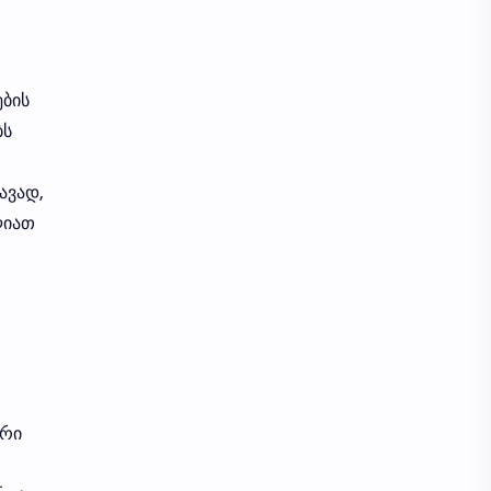
SRE
SecurityArchitecture
SocialEngineering
TSN
ების
ThreatLandscape
Wireless
ბს
ZTNA
ZeroTrust
ავად,
ლიათ
ური