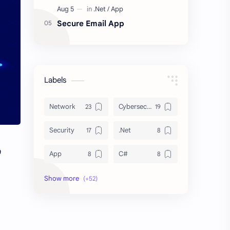
Secure Email App
Labels
Network
Cybersecurity
Security
.Net
ი
App
C#
NetworkAutomation
Automation
InfoSec
CISO
Cisco
EEM